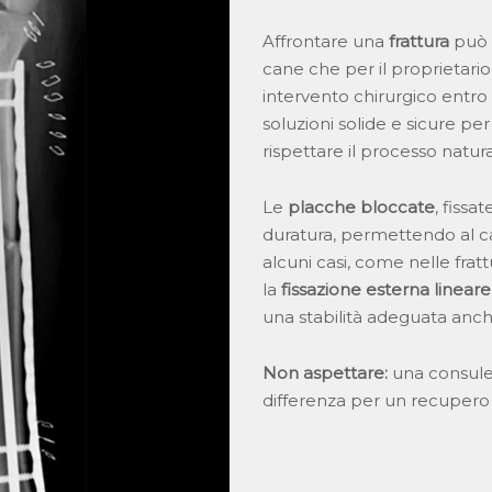
Affrontare una
frattura
può e
cane che per il proprietario
intervento chirurgico entro 
soluzioni solide e sicure pe
rispettare il processo natura
Le
placche bloccate
, fissa
duratura, permettendo al c
alcuni casi, come nelle frat
la
fissazione esterna lineare
una stabilità adeguata anch
Non aspettare:
una consulen
differenza per un recupero 