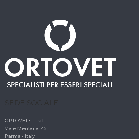
SEDE SOCIALE
ORTOVET stp srl
Viale Mentana, 45
Parma - Italy