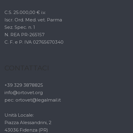
C.S. 25.000,00 € i.v.
Iscr. Ord. Med. vet. Parma
Sez. Spec. n. 1
N. REA PR-265157
C. F. e P. IVA 02765670340
CONTATTACI
+39 329 3878825
info@ortovet.org
pec: ortovet@legalmail.it
Unità Locale:
Piazza Alessandrini, 2
43036 Fidenza (PR)