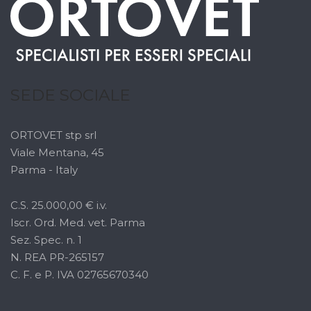
SEDE SOCIALE
ORTOVET stp srl
Viale Mentana, 45
Parma - Italy
C.S. 25.000,00 € i.v.
Iscr. Ord. Med. vet. Parma
Sez. Spec. n. 1
N. REA PR-265157
C. F. e P. IVA 02765670340