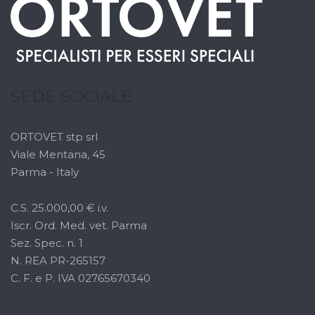
SEDE SOCIALE
ORTOVET stp srl
Viale Mentana, 45
Parma - Italy
C.S. 25.000,00 € i.v.
Iscr. Ord. Med. vet. Parma
Sez. Spec. n. 1
N. REA PR-265157
C. F. e P. IVA 02765670340