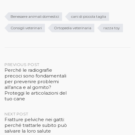
Benessere animali domestici
cani di piccola taglia
Consigli veterinari
Ortopedia veterinaria
razza toy
Post
PREVIOUS POST
Perché le radiografie
navigation
precoci sono fondamentali
per prevenire problemi
all’anca e al gomito?
Proteggi le articolazioni del
tuo cane
NEXT POST
Fratture pelviche nei gatti:
perché trattarle subito può
salvare la loro salute