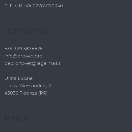
C. F. e P. IVA 02765670340
CONTATTACI
+39 329 3878825
info@ortovet.org
pec: ortovet@legalmail.it
Unità Locale:
Piazza Alessandrini, 2
43036 Fidenza (PR)
MENU