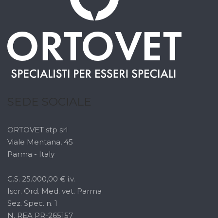
SEDE SOCIALE
ORTOVET stp srl
Viale Mentana, 45
Parma - Italy
C.S. 25.000,00 € i.v.
Iscr. Ord. Med. vet. Parma
Sez. Spec. n. 1
N. REA PR-265157