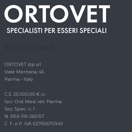
SEDE SOCIALE
ORTOVET stp srl
Viale Mentana, 45
Parma - Italy
C.S. 25.000,00 € i.v.
Iscr. Ord. Med. vet. Parma
Sez. Spec. n. 1
N. REA PR-265157
C. F. e P. IVA 02765670340