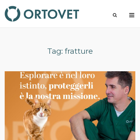
Skip
to
M
content
Tag:
fratture