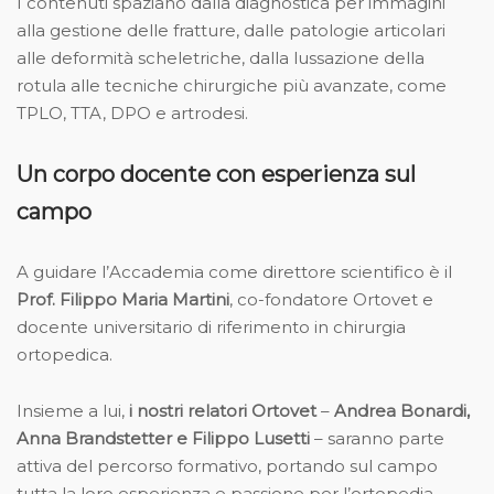
I contenuti spaziano dalla diagnostica per immagini
alla gestione delle fratture, dalle patologie articolari
alle deformità scheletriche, dalla lussazione della
rotula alle tecniche chirurgiche più avanzate, come
TPLO, TTA, DPO e artrodesi.
Un corpo docente con esperienza sul
campo
A guidare l’Accademia come direttore scientifico è il
Prof. Filippo Maria Martini
, co-fondatore Ortovet e
docente universitario di riferimento in chirurgia
ortopedica.
Insieme a lui,
i nostri relatori Ortovet
–
Andrea Bonardi,
Anna Brandstetter e Filippo Lusetti
– saranno parte
attiva del percorso formativo, portando sul campo
tutta la loro esperienza e passione per l’ortopedia